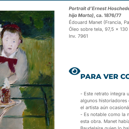
Portrait d’Ernest Hoschedé
hija Marta)
, ca. 1876/77
Édouard Manet (Francia, Par
Óleo sobre tela, 97,5 x 130
Inv. 7961
PARA VER C
- Este retrato integra
algunos historiadores
el artista aún ocasion
- Es notable como la 
esta obra. Manet habí
Baudelaire quien lo h