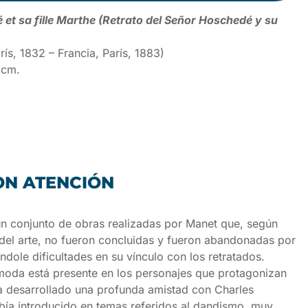
 et sa fille Marthe (Retrato del Señor Hoschedé y su
ís, 1832 – Francia, París, 1883)
 cm.
ON ATENCIÓN
 un conjunto de obras realizadas por Manet que, según
 del arte, no fueron concluidas y fueron abandonadas por
ándole dificultades en su vínculo con los retratados.
moda está presente en los personajes que protagonizan
a desarrollado una profunda amistad con Charles
abía introducido en temas referidos al dandismo, muy