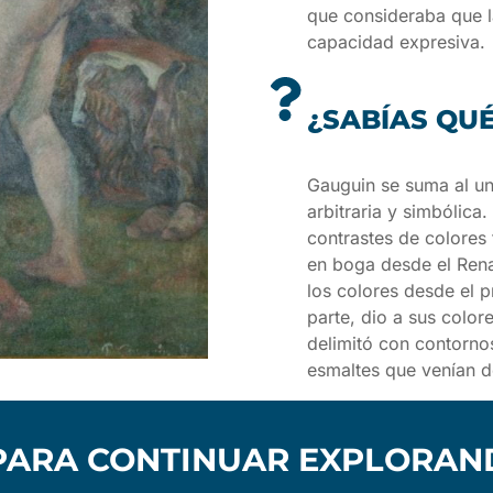
que consideraba que la
capacidad expresiva.
¿SABÍAS QU
Gauguin se suma al uni
arbitraria y simbólica.
contrastes de colores 
en boga desde el Rena
los colores desde el p
parte, dio a sus color
delimitó con contornos
esmaltes que venían d
PARA CONTINUAR EXPLORA