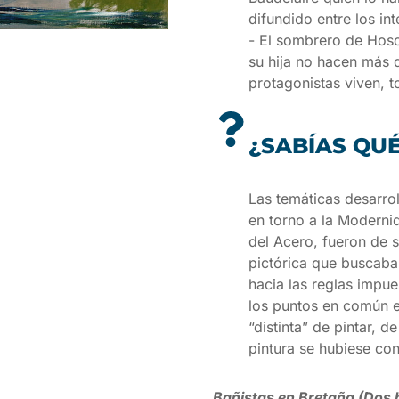
difundido entre los in
- El sombrero de Hosch
su hija no hacen más 
protagonistas viven, 
¿SABÍAS QU
Las temáticas desarrol
en torno a la Moderni
del Acero, fueron de 
pictórica que buscaba
hacia las reglas impu
los puntos en común e
“distinta” de pintar, 
pintura se hubiese co
Bañistas en Bretaña (Dos 