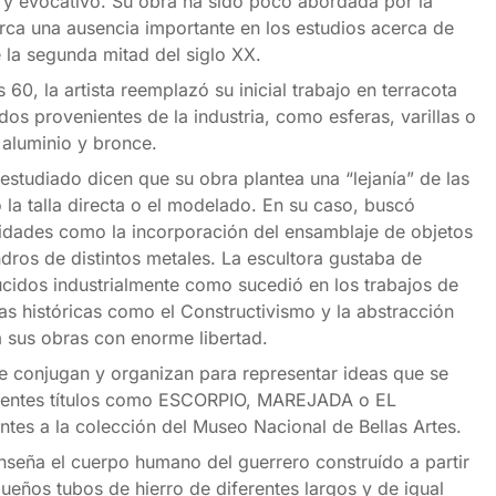
o y evocativo. Su obra ha sido poco abordada por la
arca una ausencia importante en los estudios acerca de
e la segunda mitad del siglo XX.
 60, la artista reemplazó su inicial trabajo en terracota
os provenientes de la industria, como esferas, varillas o
 aluminio y bronce.
 estudiado dicen que su obra plantea una “lejanía” de las
 la talla directa o el modelado. En su caso, buscó
lidades como la incorporación del ensamblaje de objetos
dros de distintos metales. La escultora gustaba de
cidos industrialmente como sucedió en los trabajos de
as históricas como el Constructivismo y la abstracción
 sus obras con enorme libertad.
e conjugan y organizan para representar ideas que se
rentes títulos como ESCORPIO, MAREJADA o EL
tes a la colección del Museo Nacional de Bellas Artes.
eña el cuerpo humano del guerrero construído a partir
queños tubos de hierro de diferentes largos y de igual