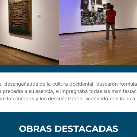
ue, desengañados de la cultura occidental, buscaron formul
e precedía a su esencia, e impregnaba todas las manifestaci
ron los cuerpos y los descuartizaron, acabando con la idea
OBRAS DESTACADAS