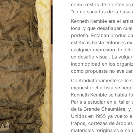
como restos de objetos us
“como sacados de la basura
Kenneth Kemble era el artis
local y que desafiaban cual
porteña. Estaban producida
estéticas hasta entonces e
cualquier expresión de del
un desafío visual. La vulga
incomodidad en los organiz
como propuesta no evaluar 
Contradictoriamente se le s
expuesto; el artista se neg
Kenneth Kemble se había fo
París a estudiar en el talle
de la Grande Chaumière, y a
Unidos en 1955 ya vuelto a 
trapos, cortezas de árbole
materiales “originales o no