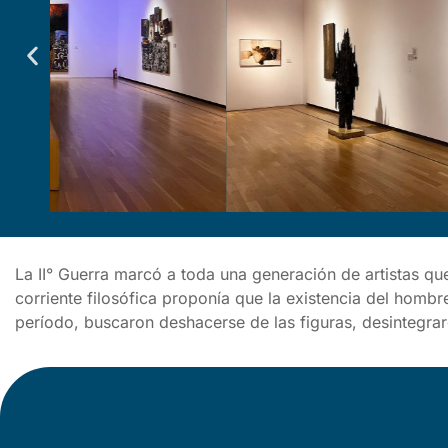
La II° Guerra marcó a toda una generación de artistas q
corriente filosófica proponía que la existencia del hombr
período, buscaron deshacerse de las figuras, desintegra