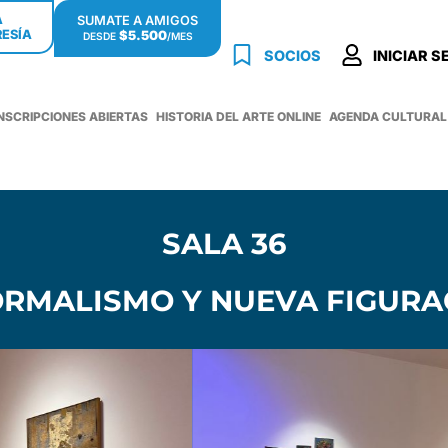
Á
SUMATE A AMIGOS
ESÍA
$5.500
DESDE
/MES
SOCIOS
INICIAR S
INSCRIPCIONES ABIERTAS
HISTORIA DEL ARTE ONLINE
AGENDA CULTURAL
SALA 36
ORMALISMO Y NUEVA FIGURA