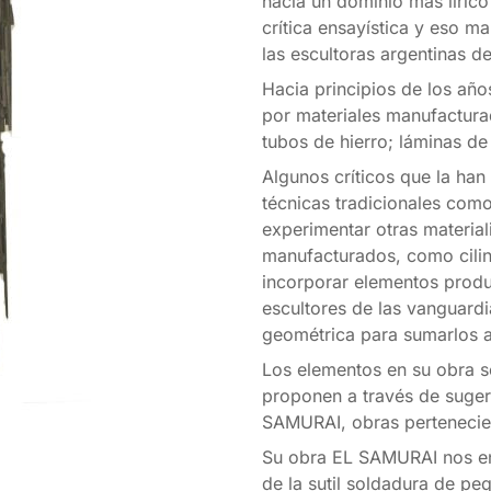
hacia un dominio más líric
crítica ensayística y eso m
las escultoras argentinas d
Hacia principios de los años
por materiales manufacturad
tubos de hierro; láminas de
Algunos críticos que la han
técnicas tradicionales como
experimentar otras materia
manufacturados, como cilin
incorporar elementos produ
escultores de las vanguardi
geométrica para sumarlos a
Los elementos en su obra s
proponen a través de suge
SAMURAI, obras pertenecien
Su obra EL SAMURAI nos ens
de la sutil soldadura de pe