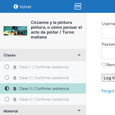
Return to course: Cézanne y la pintura pin
Volver
Cézanne y la pintura
Usern
pintura, o cómo pensar el
acto de pintar / Turno
mañana
Passw
Clases
Rem
Clase 1 / Confirmar asistencia
Clase 2 / Confirmar asistencia
Clase 3 / Confirmar asistencia
Forgot
Clase 4 / Confirmar asistencia
Material