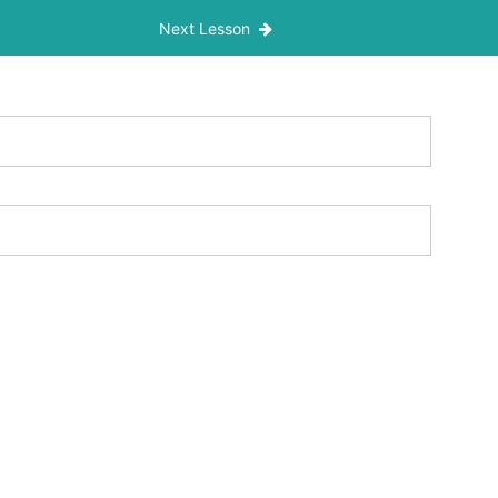
añana
Next Lesson