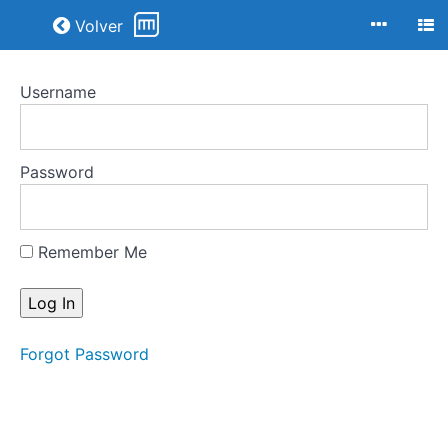
Return to all courses
Volver
Username
¿Cuándo
es
romanticismo?
Password
Course
Overview
Remember Me
Your
Instructor
Forgot Password