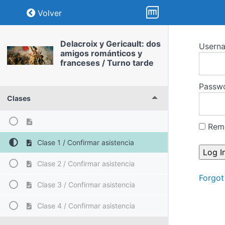
Return to course: Delacroix y Gericault: d
Volver
Delacroix y Gericault: dos
Usern
amigos románticos y
franceses / Turno tarde
Passw
Clases
Rem
Clase 1 / Confirmar asistencia
Clase 2 / Confirmar asistencia
Forgot
Clase 3 / Confirmar asistencia
Clase 4 / Confirmar asistencia