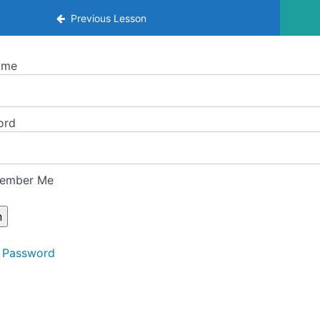
deas: del Quattrocento al Manierismo
Previous Lesson
ame
ord
ember Me
 Password