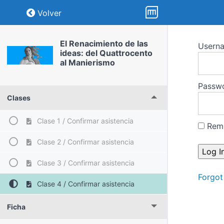
Return to course: El Renacimiento de las i
Volver
El Renacimiento de las
Usern
ideas: del Quattrocento
al Manierismo
Passw
Clases
Clase 1 / Confirmar asistencia
Rem
Clase 2 / Confirmar asistencia
Clase 3 / Confirmar asistencia
Forgot
Clase 4 / Confirmar asistencia
Ficha