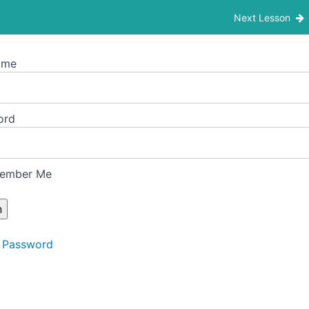
resionista fuera de serie / Turno mañana
Next Lesson
ame
ord
ember Me
 Password