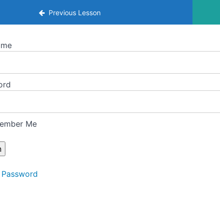
Agosto
Previous Lesson
ame
ord
ember Me
 Password