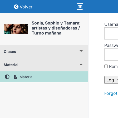
Return to course: Sonia, Sophie y Tamara: 
Volver
Sonia, Sophie y Tamara:
Usern
artistas y diseñadoras /
Turno mañana
Passw
Clases
Material
Rem
Material
Forgot