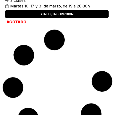
MOMENTOS CLAVES DEL ARTE MODERNO PRESENCIAL
Marcel Duchamp: el arte y la alquimia
también / Turno tarde
Santiago Erausquin
Duchamp transformó radicalmente la definición del
arte al cuestionar las ideas de belleza y valor.
3 clases
Jueves 12, 19 y 26 de marzo, 19 a 20:30h
+ INFO / INSCRIPCIÓN
162 DISPONIBLES