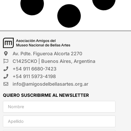
HISTORIA DEL ARTE EN 1 AÑO PRESENCIAL
La Edad Media: el camino hacia la luz
Mariano Gilmore
Un recorrido por uno de los períodos más luminosos y
coloridos de la historia del arte.
4 clases
Martes 7, 14, 21 y 28 de abril, 19 a 20:30h
+ INFO / INSCRIPCIÓN
AGOTADO