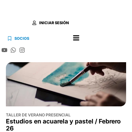
TALLER DE VERANO PRESENCIAL
Estudios en acuarela y pastel / Febrero
26
Roberto Scafidi
Un taller ideal para quienes quieran acercarse al
dibujo desde cero.
4 clases
Miércoles 4, 11, 18 y 25 de febrero, 11 a 13h
+ INFO / INSCRIPCIÓN
AGOTADO