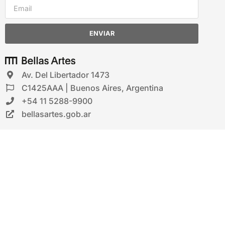
MOMENTOS CLAVES DEL ARTE MODERNO PRESENCIAL
Turner: hacia la luz desde el ojo de la
tormenta / Turno mañana
Santiago Erausquin
Te invitamos a recorrer la vida y obras del creador
más famoso del arte británico y a pensar qué legado
dejó a las generaciones posteriores.
3 clases
Martes 7, 14 y 21 de abril, 11 a 12:30h
+ INFO / INSCRIPCIÓN
179 DISPONIBLES