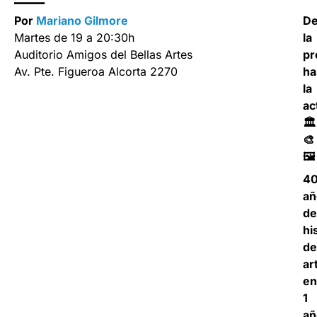
—
Por
Mariano Gilmore
D
Martes de 19 a 20:30h
la
Auditorio Amigos del Bellas Artes
pr
Av. Pte. Figueroa Alcorta 2270
ha
la
ac
🏛️
🎨
🖼️
40
añ
de
hi
de
ar
en
1
añ