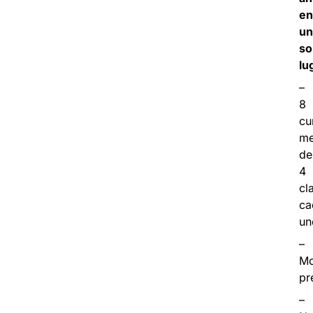
en
un
so
lu
–
8
cu
me
de
4
cl
ca
un
–
Mo
pr
–