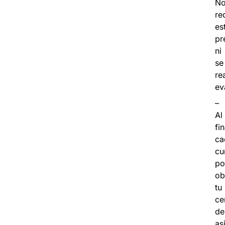
N
re
es
pr
ni
se
re
ev
–
Al
fin
ca
cu
po
ob
tu
ce
de
as