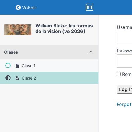
Return to course: William Blake: las formas
Volver
William Blake: las formas
Usern
de la visión (ve 2026)
Passw
Clases
Clase 1
Rem
Clase 2
Forgot