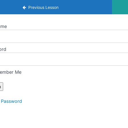
 de la visión (ve 2026)
Previous Lesson
ame
ord
ember Me
 Password