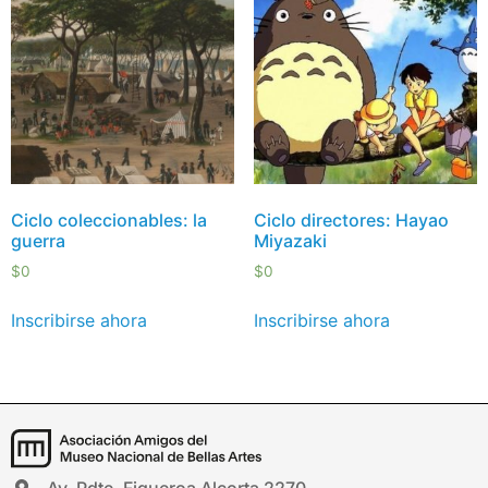
Ciclo coleccionables: la
Ciclo directores: Hayao
guerra
Miyazaki
$
0
$
0
Inscribirse ahora
Inscribirse ahora
Av. Pdte. Figueroa Alcorta 2270