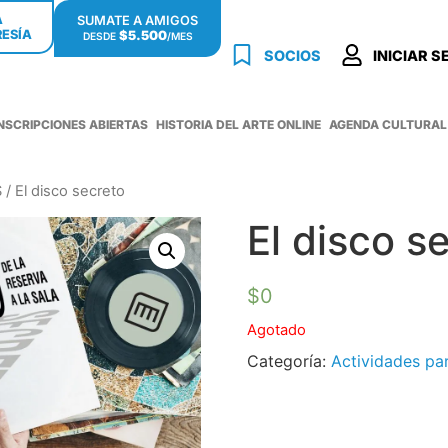
Á
SUMATE A AMIGOS
ESÍA
$5.500
DESDE
/MES
SOCIOS
INICIAR S
INSCRIPCIONES ABIERTAS
HISTORIA DEL ARTE ONLINE
AGENDA CULTURAL
S
/ El disco secreto
El disco s
$
0
Agotado
Categoría:
Actividades pa