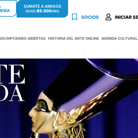
Á
SUMATE A AMIGOS
ESÍA
$5.500
DESDE
/MES
SOCIOS
INICIAR S
INSCRIPCIONES ABIERTAS
HISTORIA DEL ARTE ONLINE
AGENDA CULTURAL