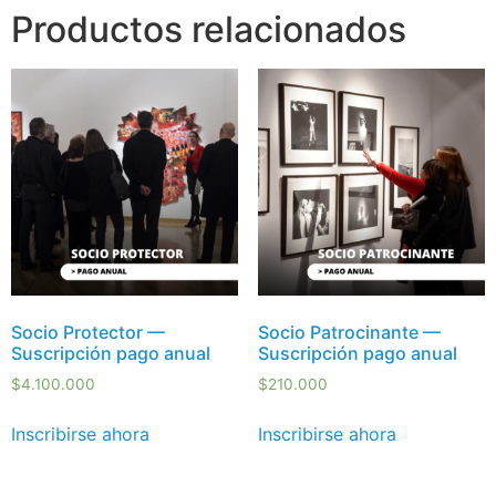
Productos relacionados
Socio Protector —
Socio Patrocinante —
Suscripción pago anual
Suscripción pago anual
$
4.100.000
$
210.000
Inscribirse ahora
Inscribirse ahora