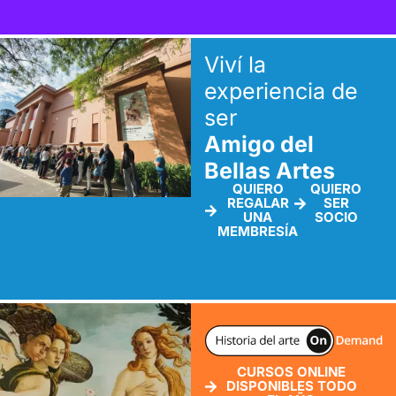
Viví la
experiencia de
ser
Amigo del
Bellas Artes
QUIERO
QUIERO
REGALAR
SER
UNA
SOCIO
MEMBRESÍA
CURSOS ONLINE
DISPONIBLES TODO