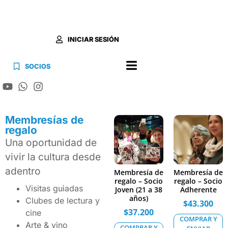
INICIAR SESIÓN
SOCIOS
Membresías de
regalo
Una oportunidad de
vivir la cultura desde
adentro
Membresía de
Membresía de
regalo – Socio
regalo – Socio
Visitas guiadas
Joven (21 a 38
Adherente
años)
Clubes de lectura y
$
43.300
$
37.200
cine
COMPRAR Y
Arte & vino
COMPRAR Y