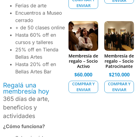
ENVIAR
Ferias de arte
ENVIAR
Encuentros a Museo
cerrado
+ de 50 clases online
Hasta 60% off en
cursos y talleres
25% off en Tienda
Membresía de
Membresía de
Bellas Artes
regalo – Socio
regalo – Socio
Hasta 20% off en
Activo
Patrocinante
Bellas Artes Bar
$
60.000
$
210.000
COMPRAR Y
COMPRAR Y
Regalá una
ENVIAR
ENVIAR
membresía hoy
365 días de arte,
beneficios y
actividades
¿Cómo funciona?