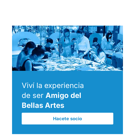
Viví la experiencia
de ser
Amigo del
Bellas Artes
Hacete socio